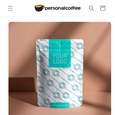
Vai
direttamente
Carrello
ai contenuti
Passa alle
informazioni
sul prodotto