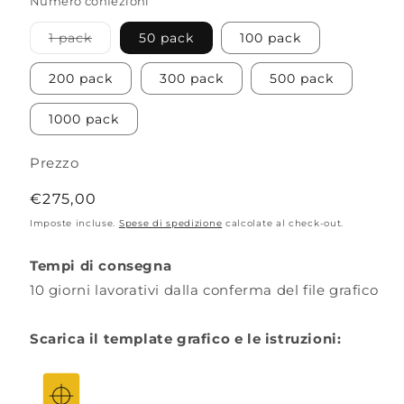
Numero confezioni
Variante
1 pack
50 pack
100 pack
esaurita
o
non
200 pack
300 pack
500 pack
disponibile
1000 pack
Prezzo
Prezzo
€275,00
di
Imposte incluse.
Spese di spedizione
calcolate al check-out.
listino
Tempi di consegna
10 giorni lavorativi dalla conferma del file grafico
Scarica il template grafico e le istruzioni: