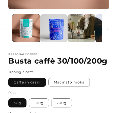
PERSONALCOFFEE
Busta caffè 30/100/200g
Tipologia caffè
Caffè in grani
Macinato moka
Peso
30g
100g
200g